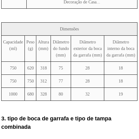
Decoração de Casa...
Dimensões
Capacidade
Peso
Altura
Diâmetro
Diâmetro
Diâmetro
(ml)
(g)
(mm)
do fundo
exterior da boca
interno da boca
(mm)
da garrafa (mm)
da garrafa (mm)
750
620
318
75
28
18
750
750
312
77
28
18
1000
680
328
80
32
19
3. tipo de boca de garrafa e tipo de tampa
combinada