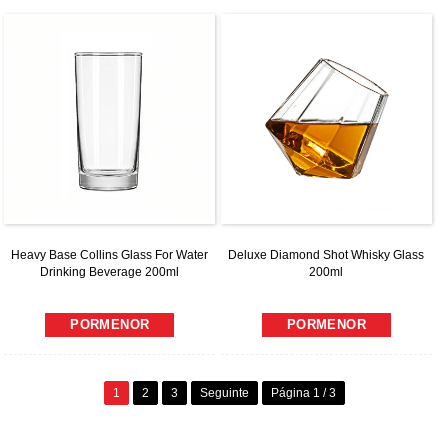
Heavy Base Collins Glass For Water
Deluxe Diamond Shot Whisky Glass
Drinking Beverage 200ml
200ml
PORMENOR
PORMENOR
1
2
3
Seguinte
Página 1 / 3