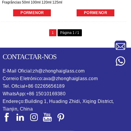
Fragrâncias 50ml 100ml 120ml 125ml
150ml
PORMENOR
PORMENOR
1
Página 1 / 1
CONTACTAR-NOS
E-Mail Oficial:
zh@zhonghaiglass.com
Correio Eletrónico:
ava@zhonghaiglass.com
Tel. Oficial
+86 02265656189
WhatsApp:
+86 15010169380
Endereço:
Building 1, Huading Zhidi, Xiqing District,
Tianjin, China