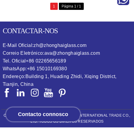
1
Página 1 / 1
CONTACTAR-NOS
E-Mail Oficial:
zh@zhonghaiglass.com
Correio Eletrónico:
ava@zhonghaiglass.com
Tel. Oficial
+86 02265656189
WhatsApp:
+86 15010169380
Endereço:
Building 1, Huading Zhidi, Xiqing District,
Tianjin, China
Contacto connosco
COPYRIGHT © 2026
ZHONGHAI (TIANJIN) INTERNATIONAL TRADE CO.,
LTD.
TODOS OS DIREITOS RESERVADOS