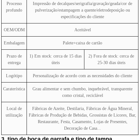
Processo
Impressão de decalques/serigrafia/gravação/geada/cor de
profundo
pulverização/estampagem a quente/eletrodeposição ou
especificações do cliente
OEM/ODM
Aceitável
Embalagem
Palete+caixa de cartão
Prazo de
1) Em stock: cerca de 15 dias
2) Fora de stock: cerca de
entrega
úteis
25-30 dias úteis
Logótipo
Personalização de acordo com as necessidades do cliente
Caraterística
Grau alimentar e sem chumbo, inquebrável, transparente
como cristal, reciclável
Local de
Fábricas de Azeite, Destilaria, Fábricas de Água Mineral,
utilização
Fábricas de Produção de Bebidas, Grossistas de Licores, Bar,
Restaurante, Festa, Casamento, Lojas de Presentes,
Decoração de Casa...
3. tipo de boca de garrafa e tipo de tampa