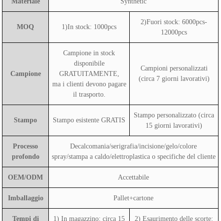
Materiale
Synthetic
2)Fuori stock: 6000pcs-
MOQ
1)In stock: 1000pcs
12000pcs
Campione in stock
disponibile
Campioni personalizzati
Campione
GRATUITAMENTE,
(circa 7 giorni lavorativi)
ma i clienti devono pagare
il trasporto.
Stampo personalizzato (circa
Stampo
Stampo esistente GRATIS
15 giorni lavorativi)
Processo
Decalcomania/serigrafia/incisione/gelo/colore
profondo
spray/stampa a caldo/elettroplastica o specifiche del cliente
OEM/ODM
Accettabile
Imballaggio
Pallet+cartone
Tempi di
1) In magazzino: circa 15
2) Esaurimento delle scorte: