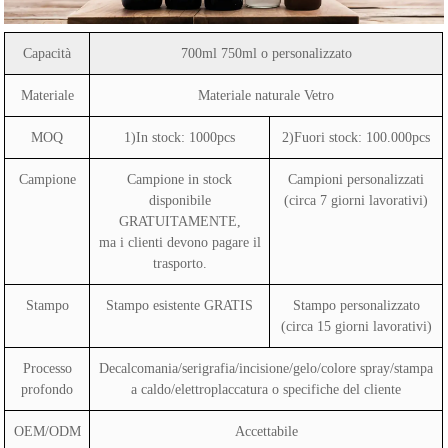
Capacità
700ml 750ml o personalizzato
Materiale
Materiale naturale Vetro
MOQ
1)In stock: 1000pcs
2)Fuori stock: 100.000pcs
Campione
Campione in stock
Campioni personalizzati
disponibile
(circa 7 giorni lavorativi)
GRATUITAMENTE,
ma i clienti devono pagare il
trasporto.
Stampo
Stampo esistente GRATIS
Stampo personalizzato
(circa 15 giorni lavorativi)
Processo
Decalcomania/serigrafia/incisione/gelo/colore spray/stampa
profondo
a caldo/elettroplaccatura o specifiche del cliente
OEM/ODM
Accettabile