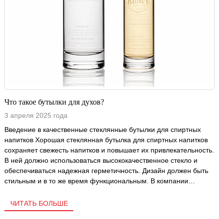
Что такое бутылки для духов?
3 апреля 2025 года
Введение в качественные стеклянные бутылки для спиртных
напитков Хорошая стеклянная бутылка для спиртных напитков
сохраняет свежесть напитков и повышает их привлекательность.
В ней должно использоваться высококачественное стекло и
обеспечиваться надежная герметичность. Дизайн должен быть
стильным и в то же время функциональным. В компании
Zhonghaiglass мы производим премиальные бутылки для водки,
виски и спиртных напитков, которые соответствуют этим
ЧИТАТЬ БОЛЬШЕ
стандартам. Наши стеклянные бутылки для спиртных напитков