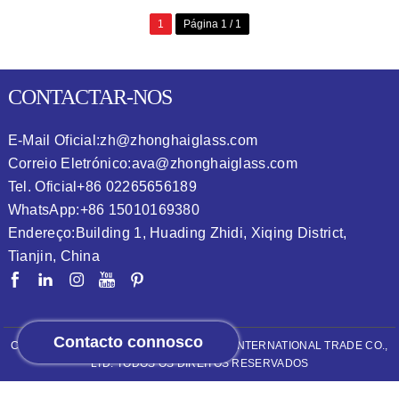
1
Página 1 / 1
CONTACTAR-NOS
E-Mail Oficial:
zh@zhonghaiglass.com
Correio Eletrónico:
ava@zhonghaiglass.com
Tel. Oficial
+86 02265656189
WhatsApp:
+86 15010169380
Endereço:
Building 1, Huading Zhidi, Xiqing District,
Tianjin, China
Contacto connosco
COPYRIGHT © 2026
ZHONGHAI (TIANJIN) INTERNATIONAL TRADE CO.,
LTD.
TODOS OS DIREITOS RESERVADOS