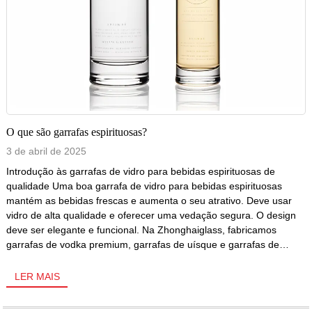
O que são garrafas espirituosas?
3 de abril de 2025
Introdução às garrafas de vidro para bebidas espirituosas de
qualidade Uma boa garrafa de vidro para bebidas espirituosas
mantém as bebidas frescas e aumenta o seu atrativo. Deve usar
vidro de alta qualidade e oferecer uma vedação segura. O design
deve ser elegante e funcional. Na Zhonghaiglass, fabricamos
garrafas de vodka premium, garrafas de uísque e garrafas de
bebidas espirituosas que atendem a esses padrões. A nossa
garrafa de vidro para bebidas espirituosas [...]
LER MAIS