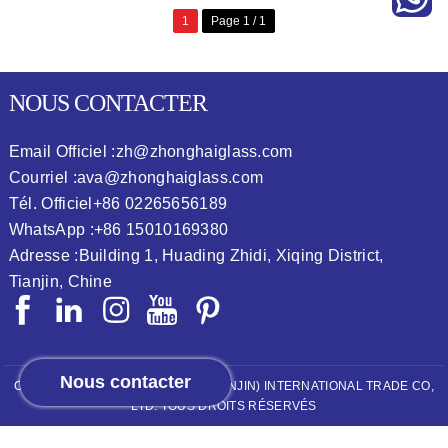
1
Page 1 / 1
NOUS CONTACTER
Email Officiel :
zh@zhonghaiglass.com
Courriel :
ava@zhonghaiglass.com
Tél. Officiel
+86 02265656189
WhatsApp :
+86 15010169380
Adresse :
Building 1, Huading Zhidi, Xiqing District,
Tianjin, Chine
Nous contacter
COPYRIGHT © 2026
ZHONGHAI (TIANJIN) INTERNATIONAL TRADE CO,
LTD.
TOUS DROITS RÉSERVÉS