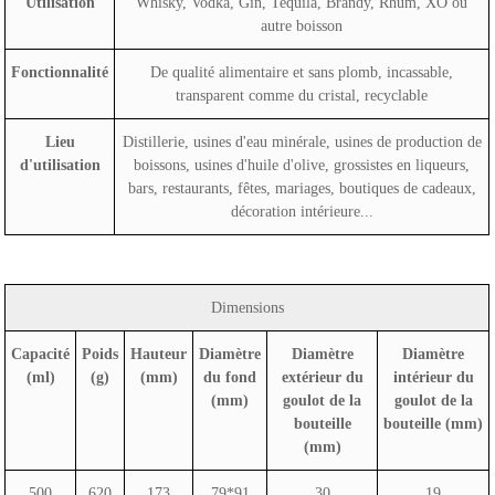
Utilisation
Whisky, Vodka, Gin, Tequila, Brandy, Rhum, XO ou
autre boisson
Fonctionnalité
De qualité alimentaire et sans plomb, incassable,
transparent comme du cristal, recyclable
Lieu
Distillerie, usines d'eau minérale, usines de production de
d'utilisation
boissons, usines d'huile d'olive, grossistes en liqueurs,
bars, restaurants, fêtes, mariages, boutiques de cadeaux,
décoration intérieure...
Dimensions
Capacité
Poids
Hauteur
Diamètre
Diamètre
Diamètre
(ml)
(g)
(mm)
du fond
extérieur du
intérieur du
(mm)
goulot de la
goulot de la
bouteille
bouteille (mm)
(mm)
500
620
173
79*91
30
19