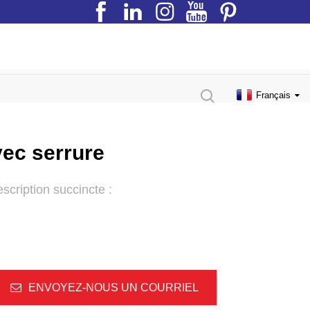
Français
vec serrure
scription succincte :
ENVOYEZ-NOUS UN COURRIEL