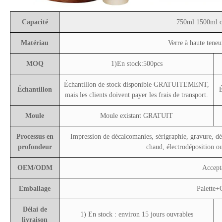
Capacité
750ml 1500ml o
Matériau
Verre à haute teneu
MOQ
1)En stock:500pcs
Échantillon de stock disponible GRATUITEMENT,
Échantillon
É
mais les clients doivent payer les frais de transport.
Moule
Moule existant GRATUIT
Processus en
Impression de décalcomanies, sérigraphie, gravure, dé
profondeur
chaud, électrodéposition ou
OEM/ODM
Accept
Emballage
Palette+
Délai de
1) En stock : environ 15 jours ouvrables
livraison