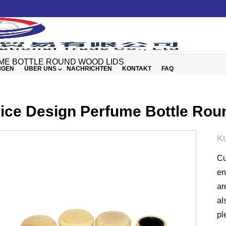
ME BOTTLE ROUND WOOD LIDS
GEN
ÜBER UNS
NACHRICHTEN
KONTAKT
FAQ
ice Design Perfume Bottle Rou
Ku
Cu
en
ar
al
pl