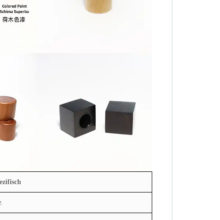
zifisch
z