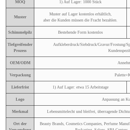
MOQ
1) Auf Lager: 1000 Stück
Muster auf Lager kostenlos erhältlich,
Muster
aber die Kunden müssen die Fracht bezahlen.
Schimmelpilz
Bestehende Form kostenlos
Tiefgreifender
Aufkleberdruck/Siebdruck/Gravur/Frostung/Sp
Prozess
Kundenspezif
OEM/ODM
Anneh
Verpackung
Palette+
Lieferfrist
1) Auf Lager: etwa 15 Arbeitstage
Logo
Anpassung an K
Merkmal
Lebensmittelecht und bleifrei, überragende Dichtun
Ort der
Beauty Brands, Cosmetics Companies, Perfume Manufa
Verwendung
Packaging, Salons, SPA Centers,