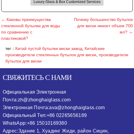
Luxury Glass & Box Customized Services
← Каковы преимущества
Почему большинство бутылок
стеклянной бутылки для воды
для виски имеют объем 700
по сравнению с
мл? →
пластиковой?
тег：
Китай пустой бутылки виски завод
,
Китайские
производители стеклянных бутылок для виски
,
производители
бутылок для виски
СВЯЖИТЕСЬ С НАМИ
Официальная Электронная
Почта:
zh@zhonghaiglass.com
Электронная Почта:
ava@zhonghaiglass.com
Официальный Тел:
+86 02265656189
WhatsApp:
+86 15010169380
Адрес:
Здание 1, Хуадинг Жиди, район Сицин,