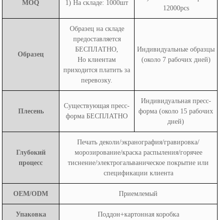
MOQ
1) На складе: 1000шт
12000pcs
Образец на складе
предоставляется
БЕСПЛАТНО,
Индивидуальные образцы
Образец
Но клиентам
(около 7 рабочих дней)
приходится платить за
перевозку.
Индивидуальная пресс-
Существующая пресс-
Плесень
форма (около 15 рабочих
форма БЕСПЛАТНО
дней)
Печать деколи/экранография/гравировка/
Глубокий
морозирование/краска распыления/горячее
процесс
тиснение/электрогальваническое покрытие или
спецификации клиента
OEM/ODM
Приемлемый
Упаковка
Поддон+картонная коробка