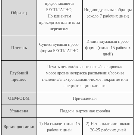
предоставляется
БЕСПЛАТНО,
Индивидуальные образцы
Образец
Но клиентам
(около 7 рабочих дней)
приходится платить за
перевозку.
Индивидуальная пресс-
Существующая пресс-
Плесень
форма (около 15 рабочих
форма БЕСПЛАТНО
дней)
Печать деколи/экранография/гравировка/
Глубокий
морозирование/краска распыления/горячее
процесс
тиснение/электрогальваническое покрытие или
спецификации клиента
OEM/ODM
Приемлемый
Упаковка
Поддон+картонная коробка
1) На складе: около 15
2) Нет в наличии: около
Время доставки
рабочих дней
20-25 рабочих дней