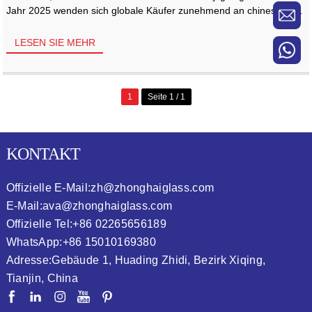
Jahr 2025 wenden sich globale Käufer zunehmend an chinesische
Hersteller von Whisky-Glasflaschen, um hochwertige, anpassbare
[...]
LESEN SIE MEHR
1
Seite 1 / 1
KONTAKT
Offizielle E-Mail:
zh@zhonghaiglass.com
E-Mail:
ava@zhonghaiglass.com
Offizielle Tel:
+86 02265656189
WhatsApp:
+86 15010169380
Adresse:
Gebäude 1, Huading Zhidi, Bezirk Xiqing,
Tianjin, China