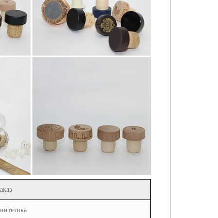
аказ
интетика