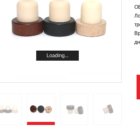
O
Ло
тр
Вр
дн
Loading...