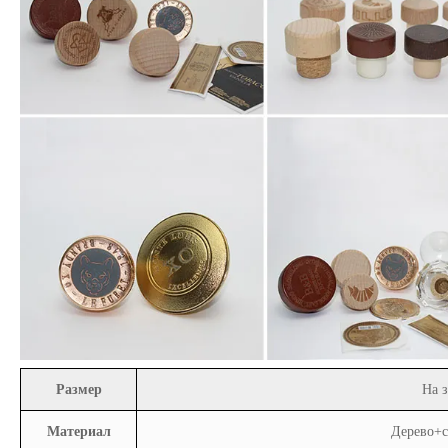
Размер
На з
Материал
Дерево+с