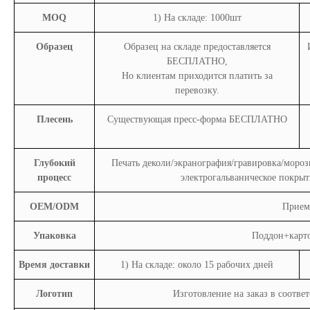
MOQ
1) На складе: 1000шт
Образец
Образец на складе предоставляется
БЕСПЛАТНО,
Но клиентам приходится платить за
перевозку.
Плесень
Существующая пресс-форма БЕСПЛАТНО
Глубокий
Печать деколи/экранография/гравировка/мороз
процесс
электрогальваническое покры
OEM/ODM
Прием
Упаковка
Поддон+карто
Время доставки
1) На складе: около 15 рабочих дней
Логотип
Изготовление на заказ в соотве